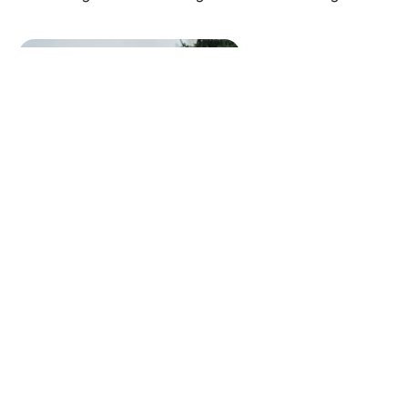
De juiste mensen op de juiste plaatsen
Management Drives biedt een waardevol raamwerk om
persoonlijke drijfveren te identificeren en te begrijpen,
waardoor je als teamleider een sterke basis legt voor
succesvolle verandering en groei. Het is een waardevol
instrument voor organisatieontwikkeling omdat het jou