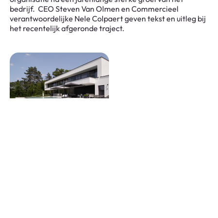
bedrijf. CEO Steven Van Olmen en Commercieel
verantwoordelijke Nele Colpaert geven tekst en uitleg bij
het recentelijk afgeronde traject.
Concrete House : een vooraanstaand bouwbedrijf en
marktleider
ETIB nv. Concrete House is sinds meer dat 25 jaar een
vooraanstaand en innovatief bouwbedrijf én bovendien
marktleider in de bouw van kelders in waterdicht beton.
Vanuit die uitgebreide ervaring en een duidelijke